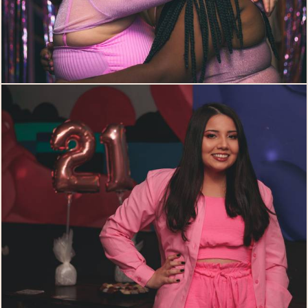
435
0
634
0