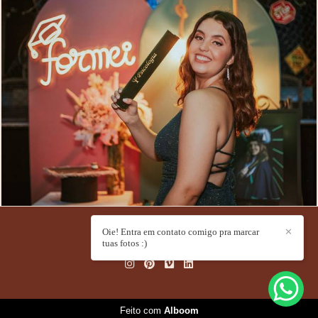
571
0
Oie! Entra em contato comigo pra marcar
✕
GABI LAZZARINI
/
CONTATO
tuas fotos :)
Feito com
Alboom