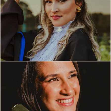
1254
0
132
0